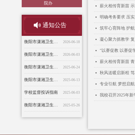
院办
薪火相传育新苗 
넷
明确考务要求 压
넷
通知公告
筑牢心育阵地 护
넷
职称评审初审公示
衡阳市潇湘卫生中等专业学校 暑假放假通知及温馨提示
热烈祝贺我校张萍老师荣获 2025年度湖南省教育督导与评价优秀论文（案例）省级奖项
衡阳市潇湘卫生中等专业学校关于评定2024——2025学年校级奖学金和2025—2026学年校级助学金的决定
衡阳市潇湘卫生中等专业学校质量年度报告-2023年度
精彩投篮，活力四射——衡阳市潇湘卫生中等专业学校新生杯篮球赛开幕仪式
衡阳市潇湘卫生中等专业学校 现任校领导简介
衡阳市潇湘卫生中等专业学校招聘公告
湖南省高等学校教师系列高级专业技术职务申报人员情况公示表
关于组织2020年度学习预防和处理校园欺凌事件相关政策的通知
衡阳市潇湘卫生中等专业学校2020年教师招聘公告
关于2023年“五一”劳动节放假的通知
关于公开我校2021-2022学年学生实习单位的通知
2026-07-10
2026-06-24
2026-06-22
2024-01-05
2023-09-20
2023-04-18
2022-09-22
2022-04-26
2021-12-27
2021-11-12
2021-11-12
2020-09-05
2020-07-06
衡阳市潇湘卫生中等专业学校 2026年招聘公告
2026-06-18
凝心聚力抓教学 复
넷
“以赛促教 以赛促
넷
衡阳市潇湘卫生中等专业学校2026年学生校服采购招标公告
2026-06-03
薪火相传育新苗 青
넷
衡阳市潇湘卫生中等专业学校2025年新发展团员名单公示
2025-06-24
秋风送暖启新程 
넷
衡阳市潇湘卫生中等专业学校关于王勋耒等老师拟录用的公告
2025-06-13
专业引航 梦想启航
넷
学校监督投诉指南
2025-06-03
我校召开2025年
넷
衡阳市潇湘卫生中等专业学校端午节放假通知
2025-05-26
衡阳市潇湘卫生中等专业学校2025年五一劳动节放假通知及安全提醒
2025-04-23