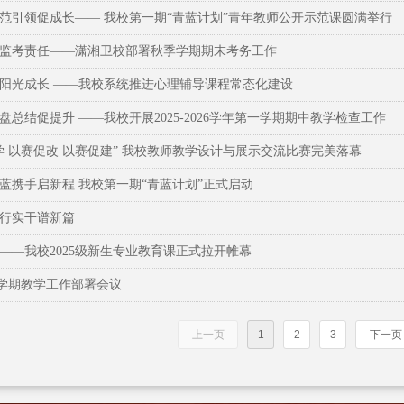
示范引领促成长—— 我校第一期“青蓝计划”青年教师公开示范课圆满举行
实监考责任——潇湘卫校部署秋季学期期末考务工作
航阳光成长 ——我校系统推进心理辅导课程常态化建设
盘总结促提升 ——我校开展2025-2026学年第一学期期中教学检查工作
学 以赛促改 以赛促建” 我校教师教学设计与展示交流比赛完美落幕
蓝携手启新程 我校第一期“青蓝计划”正式启动
笃行实干谱新篇
——我校2025级新生专业教育课正式拉开帷幕
新学期教学工作部署会议
上一页
1
2
3
下一页