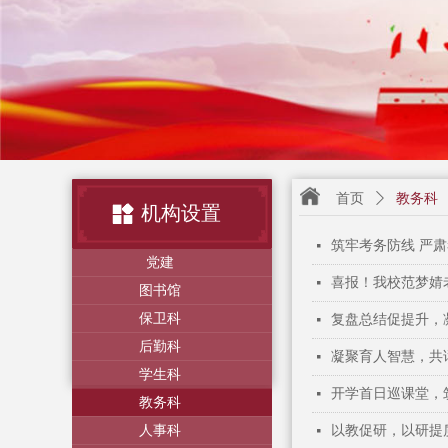
首页
ꄲ
教务科
机构设置
筑牢考务防线 严肃
넷
党建
喜报！我校范梦婧
넷
图书馆
保卫科
复盘总结促提升，
넷
后勤科
凝聚育人智慧，共
넷
学生科
开学首日巡课堂，
넷
教务科
人事科
以教促研，以研提
넷