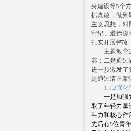
身建设
等
5
个
抓真改，做到
主义思想，对
守纪、道德操
扎实开展整改
主题教育
养；二是通过
进一步激发了
是通过清正廉
1.
1.
2
强化
一是加强
取了年轻力量
斗力和核心作
先后有5位青