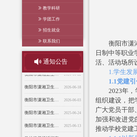
ꅀ
教学科研
ꅀ
学团工作
ꅀ
招生就业
ꅀ
联系我们
衡阳市潇
日制中等职业
通知公告
活、活动场所
职称评审初审公示
衡阳市潇湘卫生中等专业学校 暑假放假通知及温馨提示
热烈祝贺我校张萍老师荣获 2025年度湖南省教育督导与评价优秀论文（案例）省级奖项
衡阳市潇湘卫生中等专业学校关于评定2024——2025学年校级奖学金和2025—2026学年校级助学金的决定
衡阳市潇湘卫生中等专业学校质量年度报告-2023年度
精彩投篮，活力四射——衡阳市潇湘卫生中等专业学校新生杯篮球赛开幕仪式
衡阳市潇湘卫生中等专业学校 现任校领导简介
衡阳市潇湘卫生中等专业学校招聘公告
湖南省高等学校教师系列高级专业技术职务申报人员情况公示表
关于组织2020年度学习预防和处理校园欺凌事件相关政策的通知
衡阳市潇湘卫生中等专业学校2020年教师招聘公告
关于2023年“五一”劳动节放假的通知
关于公开我校2021-2022学年学生实习单位的通知
2026-07-10
2026-06-24
2026-06-22
2024-01-05
2023-09-20
2023-04-18
2022-09-22
2022-04-26
2021-12-27
2021-11-12
2021-11-12
2020-09-05
2020-07-06
1
.
学生发
衡阳市潇湘卫生中等专业学校 2026年招聘公告
2026-06-18
1.
1
党建引
202
3
年，
衡阳市潇湘卫生中等专业学校2026年学生校服采购招标公告
2026-06-03
组织建设，
把
衡阳市潇湘卫生中等专业学校2025年新发展团员名单公示
2025-06-24
广大党员干部
衡阳市潇湘卫生中等专业学校关于王勋耒等老师拟录用的公告
2025-06-13
加强和改进党
推动学校党建
学校监督投诉指南
2025-06-03