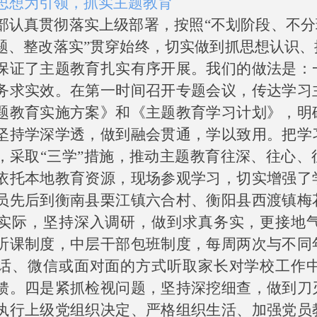
思想为引领，抓实主题教育
部认真贯彻落实上级部署，按
照
“
不划阶段、不分
题、整改落
实
”
贯穿始终，切实做到抓思想认识、
保证了主题教育扎实有序开展
。
我们的做法是：
务求实效。在第一时间召开专题会议，传达学习
题教育实施方案》和《主题教育学习计划》，明
坚持学深学透，做到融会贯通，学以致用。把学
，采
取
“
三
学
”
措施，推动主题教育往深、往心、
依托本地教育资源，现场参观学习，切实增强了
员先后到衡南县栗江镇六合村、衡阳县西渡镇梅
实际，坚持深入调研，做到求真务实，更接地
听课制度，中层干部包班制度，
每周两次与不同
话、微信或面对面的方式听取家长对学校工作
馈。四是紧抓检视问题，坚持深挖细查，做到刀
执行上级党组织决定、严格组织生活、加强党员