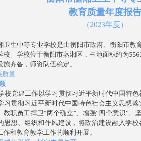
教育质量年度报
（
202
3
年度）
湘卫生中等专业学校是由衡阳市政府、衡阳市教
学校。学校位于衡阳市蒸湘区，占地面积约
为
556
设施齐备，师资队伍稳定。
展质量
领
学校党建工作以学习贯彻
习近平新时代中国特色
学习贯彻
习近平新时代中国特色社会主义思想
落
、教职员工捍
卫
“
两个确
立
”
、增
强
“
四个意
识
”
、
的思想、组织和作风建设，
将政治建设融入学校
工作和教育教学工作的顺利开展。