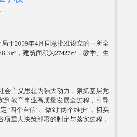
告
育局
于
200
9
年
4
月同意批准设立的一所全
38.
3
㎡，建筑面积为
㎡，教学、生
27427
社会主义思想
为强大动力，
狠抓基层党
实到教育事业高质量发展全过程，引导
坚
定
“
四个自
信
”
、做
到
“
两个维
护
”
，
切实
各项重大决策部署的制定与落实过程
，