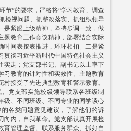
环
节
”
的要求，严格
将
“
学习教育、调查
抓检视问题、抓整改落实、抓组织领导
一是紧跟上级精神，坚持步调一致，做
主题教育工作会议精神，部署结合实际
确时间表按表推进，环环相扣。二是
紧
习贯彻习近平新时代中国特色社会主义
往实走；党支部书记、副书记以上率下
学习教育的针对性和实效性。主题教育
花村接受了先进典型教育和警示教育。
气。党支部
实施校级领导联系各
班级
制
年级、不同班级、不同专业的同学谈心
中的各类问题意见建议，了解他们的诉
刃向内，自我革命。党支部认真开展检
教育管理监督、联系服务群众、抓好自