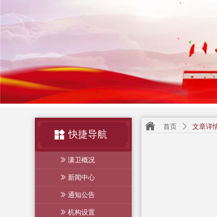
首页
ꄲ
文章详
快捷导航
ꅀ
潇卫概况
ꅀ
新闻中心
ꅀ
通知公告
ꅀ
机构设置