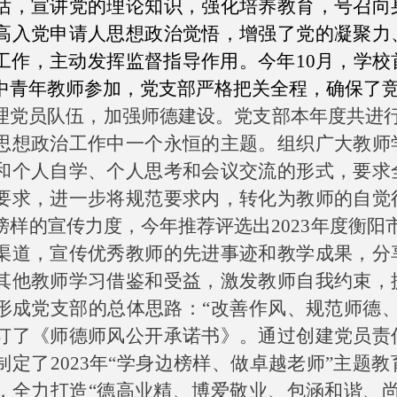
话，宣讲党的理论知识，强化培养教育，号召向
高入党申请人思想政治觉悟，增强了党的凝聚力
工作，主动发挥监督指导作用。今年10月，学
中青年教师参加，党支部严格把关全程，确保了
党员队伍，加强师德建设。党支部本年度共进行
思想政治工作中一个永恒的主题。组织广大教师
和个人自学、个人思考和会议交流的形式，要求
要求，进一步将规范要求内，转化为教师的自觉
榜样的宣传力度，今年推荐评选出2023年度衡阳
渠道，宣传优秀教师的先进事迹和教学成果，分
其他教师学习借鉴和受益，激发教师自我约束，
形成党支部的总体思路：“改善作风、规范师德
订了《师德师风公开承诺书》。通过创建党员责
制定了2023年“学身边榜样、做卓越老师”主题
，全力打造“德高业精、博爱敬业、包涵和谐、