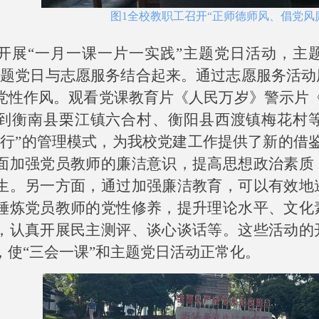
图
1
全校教职工召
开
“
正师德师风、倡党风
开展“一月一课一片一实践”主题党日活动，主题
主题党日与志愿服务结合起来。通过志愿服务活
党性作风。观看党课教育片《人民万岁》警示片
到衡南县栗江镇六合村、衡阳县西渡镇梅花村
银行”的管理模式，为我校党建工作提供了新的借
面加强党员教师的廉洁意识，提高思想政治素质
生。另一方面，通过加强廉洁教育，可以有效地
锤炼党员教师的党性修养，提升理论水平、文化
，认真开展民主测评、谈心谈话等。这些活动的
，使“三会一课”和主题党日活动正常化。