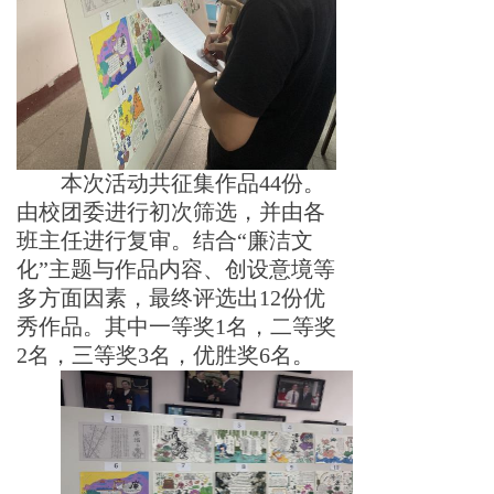
本次活动共征集作
品
4
4
份。
由校团委进行初次筛选，并由各
班主任进行复审。结
合
“
廉洁文
化
”
主题与作品内容、创设意境等
多方面因素，最终评选
出
1
2
份优
秀作品。其中一等
奖
1
名，二等
奖
2
名，三等
奖
3
名，优胜
奖
6
名。