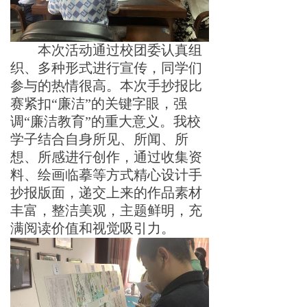
本次活动通过
校团委认真组
织
、
多种形式进行宣传，
同学们
参与的热情很高
。本次手抄报比
赛紧
扣
“
廉
洁
”
的关键字眼，强
调
“
廉洁教
育
”
的重大意义。我校
学子结合自身所见、所闻、所
想、所感进行创作，通过收集资
料、绘画临摹等方式精心设计手
抄报版面，递交上来的作品素材
丰富，整洁美观，主题鲜明，充
满阅读价值和视觉吸引力。