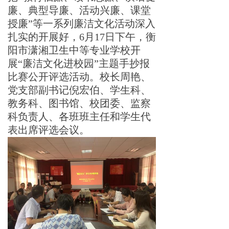
廉、典型导廉、活动兴廉、课堂
授
廉
”
等一系列廉洁文化活动深入
扎实的开展好
，
6
月
1
7
日下午，衡
阳市潇湘卫生中等专业学校开
展
“
廉洁文化进校
园
”
主题手抄报
比赛公开评选活动。校长周艳、
党支部副书记倪宏伯、学生科、
教务科、图书馆、校团委、监察
科负责人、各班班主任和学生代
表出席评选会议。