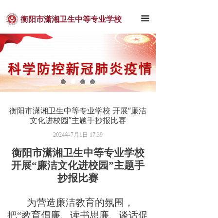
首页
끀
衡阳市潇湘卫生中等专业学校
潇卫概况
新闻中心
通知公告
教学科研
衡阳市潇湘卫生中等专业学校 开展“廉洁
学团工作
文化进校园”主题手抄报比赛
2024年7月1日
17:39
招生就业
衡阳市潇湘卫生中等专业学校
联系我们
开
展
“
廉洁文化进校
园
”
主题手
抄报比赛
为营造廉洁教育的氛围，
把
“
教育倡廉、读书思廉、谈话促