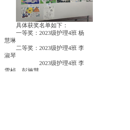
具体获奖名单如下：
一等奖
：
202
3
级护
理
4
班
杨
慧
琳
二等奖
：
202
3
级护
理
4
班
李
淑
琴
202
3
级护
理
4
班
李
雪桢、彭施慧
三等奖
：
202
3
级护
理
3
班
胡
依
媚
202
3
级护
理
3
班
唐
姝甜、李倩
202
3
级康复
班
屈高琪
优胜奖
：
202
3
级护
理
3
班
刘
佳
怡