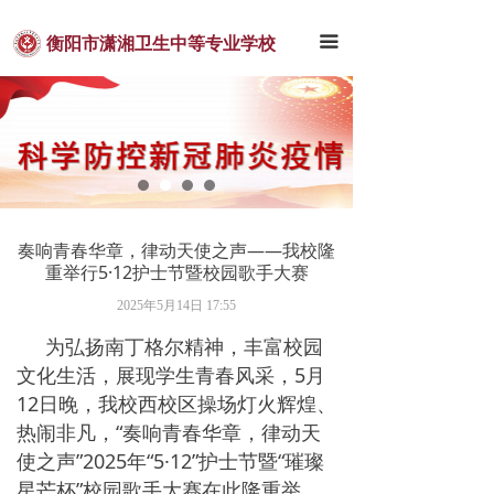
首页
끀
衡阳市潇湘卫生中等专业学校
潇卫概况
新闻中心
通知公告
教学科研
奏响青春华章，律动天使之声——我校隆
学团工作
重举行5·12护士节暨校园歌手大赛
2025年5月14日
17:55
招生就业
为弘扬南丁格尔精神，丰富校园
联系我们
文化生活，展现学生青春风采，5月
12日晚，我校西校区操场灯火辉煌、
热闹非凡，“奏响青春华章，律动天
使之声”2025年“5·12”护士节暨“璀璨
星芒杯”校园歌手大赛在此隆重举