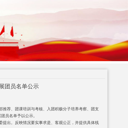
发展团员名单公示
部推荐、团课培训与考核、入团积极分子培养考察、团支
展团员名单予以公示。
委提出。反映情况要实事求是、客观公正，并提供具体线