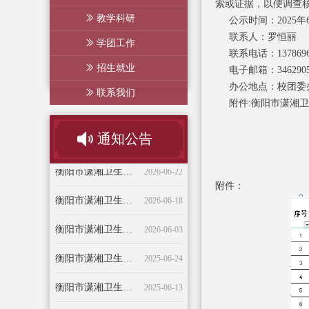
索或证据，以便调查
ꅀ
教学科研
公示时间：2025年6
联系人：罗恒丽
ꅀ
学团工作
联系电话：13786961
ꅀ
招生就业
电子邮箱：34629053
办公地点：校团委
ꅀ
联系我们
附件:衡阳市潇湘卫生
通知公告
职称评审初审公示
衡阳市潇湘卫生中等专业学校 暑假放假通知及温馨提示
热烈祝贺我校张萍老师荣获 2025年度湖南省教育督导与评价优秀论文（案例）省级奖项
衡阳市潇湘卫生中等专业学校2025年五一劳动节放假通知及安全提醒
衡阳市潇湘卫生中等专业学校质量年度报告-2023年度
精彩投篮，活力四射——衡阳市潇湘卫生中等专业学校新生杯篮球赛开幕仪式
衡阳市潇湘卫生中等专业学校 现任校领导简介
衡阳市潇湘卫生中等专业学校招聘公告
湖南省高等学校教师系列高级专业技术职务申报人员情况公示表
关于组织2020年度学习预防和处理校园欺凌事件相关政策的通知
衡阳市潇湘卫生中等专业学校2020年教师招聘公告
关于2023年“五一”劳动节放假的通知
关于公开我校2021-2022学年学生实习单位的通知
2026-07-10
2026-06-24
2025-04-23
2024-01-05
2023-09-20
2023-04-18
2022-09-22
2022-04-26
2021-12-27
2021-11-12
2021-11-12
2020-09-05
2020-07-06
衡阳市潇湘卫生中等专业学校关于评定2024——2025学年校级奖学金和2025—2026学年校级助学金的决定
2026-06-22
附件：
衡阳市潇湘卫生中等专业学校 2026年招聘公告
2026-06-18
衡阳市潇湘卫生中等专业学校2026年学生校服采购招标公告
2026-06-03
衡阳市潇湘卫生中等专业学校2025年新发展团员名单公示
2025-06-24
衡阳市潇湘卫生中等专业学校关于王勋耒等老师拟录用的公告
2025-06-13
学校监督投诉指南
2025-06-03