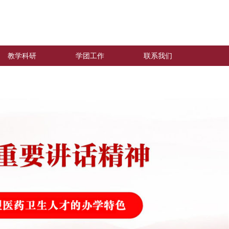
教学科研
学团工作
联系我们
ꁹ