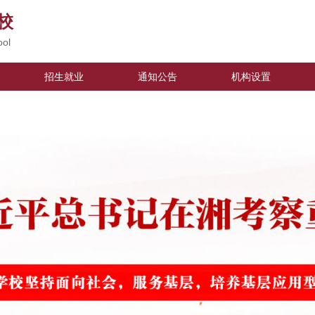
校
ool
招生就业
通知公告
机构设置