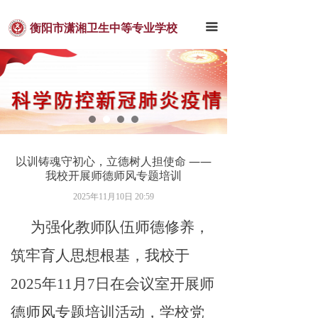
首页
끀
衡阳市潇湘卫生中等专业学校
潇卫概况
新闻中心
通知公告
教学科研
以训铸魂守初心，立德树人担使命 ——
学团工作
我校开展师德师风专题培训
2025年11月10日
20:59
招生就业
为强化教师队伍师德修养，
联系我们
筑牢育人思想根基，
我校于
2025年1
1
月
7
日在会议室
开展师
德师风专题培训活动，
学校党