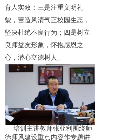
育人实效；
三是
注重文明礼
貌，营造
风清气正校园生态
，
坚决杜绝不良行为；
四是
树立
良师益友形象，怀抱感恩之
心，潜心立德
树
人。
培训主讲
教师张亚利围绕师
德师风建设重点内容作专题
讲