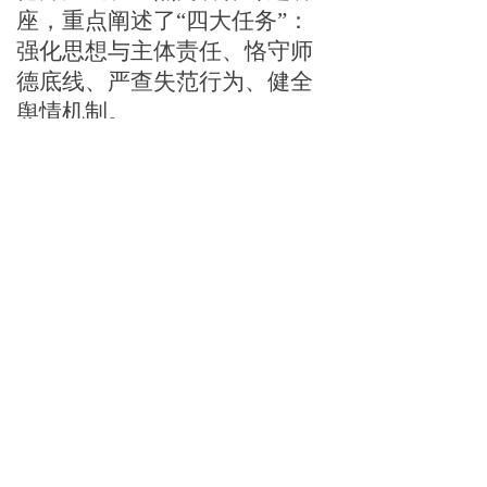
座
，重点阐述了
“四大任务”：
强化思想与主体责任、恪守师
德底线、严查失范行为、健全
舆情机制。
此次培训为教师搭建了学习
交流平台，进一步统一了思
想、明确了方向。全体教师将
以更坚定的理想信念和更高的
师德修养，积极投身教育教学