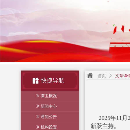
首页
ꄲ
文章详
快捷导航
ꅀ
潇卫概况
ꅀ
新闻中心
ꅀ
通知公告
2025
年11
新跃主持
。
ꅀ
机构设置