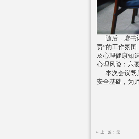
随后，廖书
责”的工作氛
及心理健康知
心理风险；六
本次会议既
安全基础，为
上一篇：
无
ꂃ